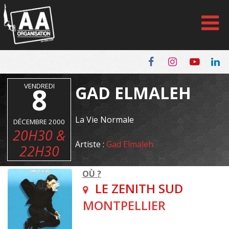
Panneau de gestion des cookies
VENDREDI
8
GAD ELMALEH
La Vie Normale
DÉCEMBRE 2000
20H30 &
Artiste :
Gad Elmaleh
22H30
OÙ ?
LE ZENITH SUD
MONTPELLIER