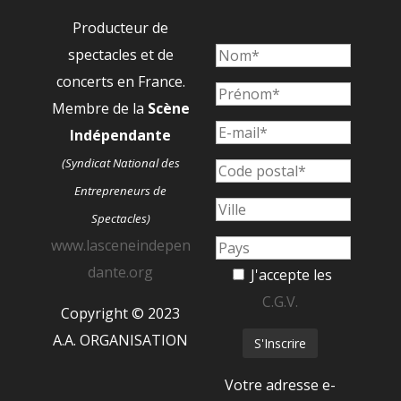
Producteur de
spectacles et de
concerts en France.
Membre de la
Scène
Indépendante
(Syndicat National des
Entrepreneurs de
Spectacles)
www.lasceneindepen
dante.org
J'accepte les
C.G.V.
Copyright © 2023
A.A. ORGANISATION
Votre adresse e-