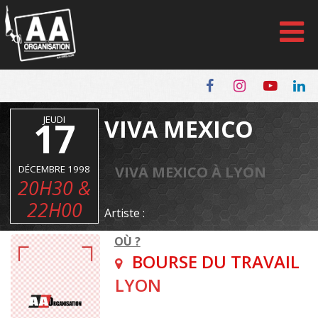
Panneau de gestion des cookies
17
JEUDI
VIVA MEXICO
DÉCEMBRE 1998
VIVA MEXICO À LYON
20H30 &
22H00
Artiste :
OÙ ?
BOURSE DU TRAVAIL
LYON