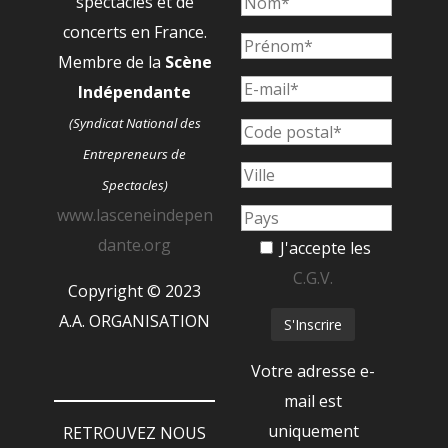
spectacles et de
concerts en France.
Membre de la
Scène
Indépendante
(Syndicat National des
Entrepreneurs de
Spectacles)
www.lasceneindepen
dante.org
J'accepte les
C.G.V.
Copyright © 2023
A.A. ORGANISATION
Votre adresse e-
mail est
uniquement
RETROUVEZ NOUS