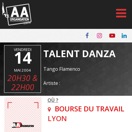
Panneau de gestion des cookies
VENDREDI
14
TALENT DANZA
Tango Flamenco
MAI 2004
20H30 &
Artiste :
22H00
OÙ ?
BOURSE DU TRAVAIL
LYON