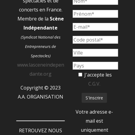
spectacles et de
concerts en France.
Membre de la
Scène
Indépendante
(Syndicat National des
Entrepreneurs de
Spectacles)
www.lasceneindepen
dante.org
J'accepte les
C.G.V.
Copyright © 2023
A.A. ORGANISATION
Votre adresse e-
mail est
uniquement
RETROUVEZ NOUS