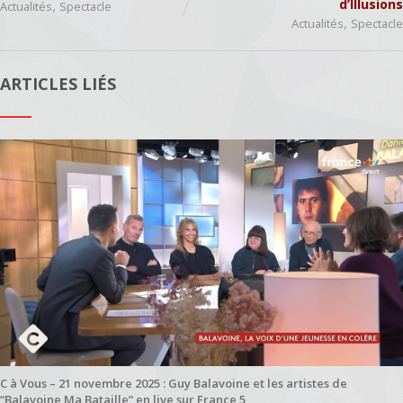
,
d’Illusions
Actualités
Spectacle
,
Actualités
Spectacle
ARTICLES LIÉS
C à Vous – 21 novembre 2025 : Guy Balavoine et les artistes de
“Balavoine Ma Bataille” en live sur France 5