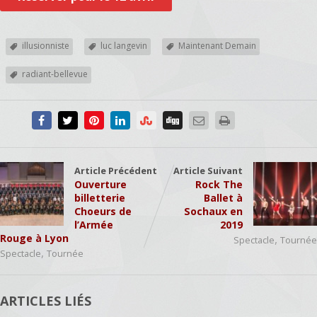
illusionniste
luc langevin
Maintenant Demain
radiant-bellevue
Article Précédent
Article Suivant
Ouverture
Rock The
billetterie
Ballet à
Choeurs de
Sochaux en
l’Armée
2019
Rouge à Lyon
,
Spectacle
Tournée
,
Spectacle
Tournée
ARTICLES LIÉS