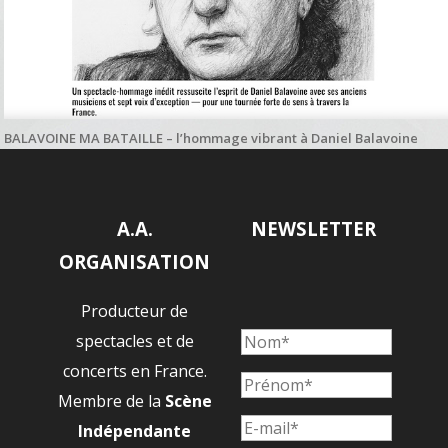
BALAVOINE MA BATAILLE – l’hommage vibrant à Daniel Balavoine
salué par Paname Radio
A.A.
NEWSLETTER
ORGANISATION
Producteur de
spectacles et de
concerts en France.
Membre de la
Scène
Indépendante