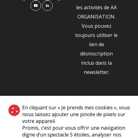
les activités de AA
ORGANISATION.
Vous pouvez
toujours utiliser le
lien de
désinscription
inclus dans la
newsletter.
NOS PARTENAIRES
En cliquant sur « Je prends mes cookies », vous
|
nous laissez ajouter une pincée de pixels sur
votre appareil.
Promis, c’est pour vous offrir une navigation
digne d’un spectacle 5 étoiles, analyser nos