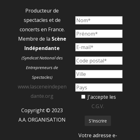
Producteur de
spectacles et de
concerts en France.
Membre de la
Scène
Indépendante
(Syndicat National des
Entrepreneurs de
Spectacles)
www.lasceneindepen
dante.org
J'accepte les
C.G.V.
Copyright © 2023
A.A. ORGANISATION
Votre adresse e-