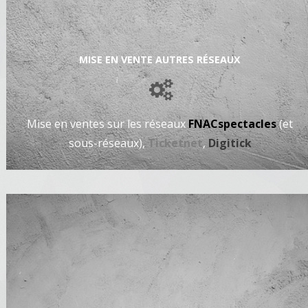
MISE EN VENTE AUTRES RÉSEAUX
Mise en ventes sur les réseaux
FNACspectacles
(et
sous-réseaux),
Ticketnet
,
Digitick