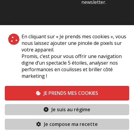
newsletter.
NOS PARTENAIRES
En cliquant sur « Je prends mes cookies », vous
|
nous laissez ajouter une pincée de pixels sur
votre appareil.
Promis, c’est pour vous offrir une navigation
digne d’un spectacle 5 étoiles, analyser nos
performances en coulisses et briller côté
marketing !
Plan du site
A Propos de Nous
Foire Aux Questions
JE PRENDS MES COOKIES
Mentions légales
Vie Privée
Je suis au régime
Conditions générales de vente
Contact
Je compose ma recette
Conditions générales
Politique de cookies (UE)