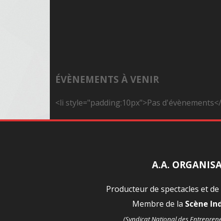
ÉVÈNEMENTS À VENIR
<li style="padding:10px">Pas d'évènements</
A.A. ORGANIS
Producteur de spectacles et de
Membre de la
Scène I
(Syndicat National des Entrepren