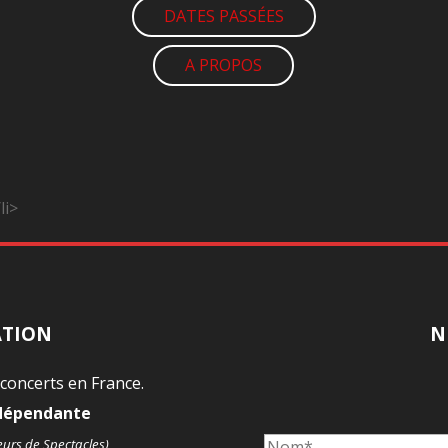
DATES PASSÉES
A PROPOS
li>
ATION
N
 concerts en France.
ndépendante
eurs de Spectacles)