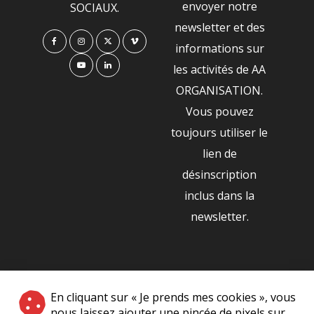
envoyer notre
SOCIAUX.
newsletter et des
informations sur
les activités de AA
ORGANISATION.
Vous pouvez
toujours utiliser le
lien de
désinscription
inclus dans la
newsletter.
NOS PARTENAIRES
En cliquant sur « Je prends mes cookies », vous
|
nous laissez ajouter une pincée de pixels sur