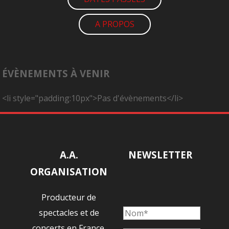
A PROPOS
ÉVÈNEMENTS À VENIR
<li style="padding:10px">Pas d'évènements</li>
A.A.
NEWSLETTER
ORGANISATION
Producteur de
spectacles et de
concerts en France.