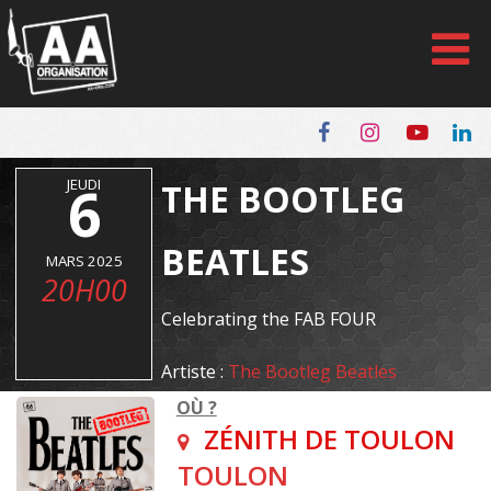
Panneau de gestion des cookies
JEUDI
6
THE BOOTLEG
BEATLES
MARS 2025
20H00
Celebrating the FAB FOUR
Artiste :
The Bootleg Beatles
OÙ ?
ZÉNITH DE TOULON
TOULON