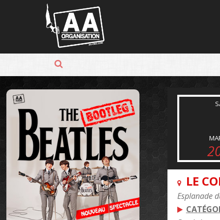
Panneau de gestion des cookies
S
MA
2
LE C
Esplanade du
CATÉGOR