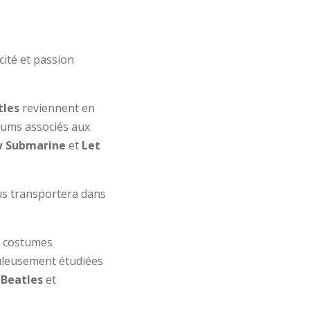
ité et passion
tles
reviennent en
bums associés aux
w Submarine
et
Let
ous transportera dans
x costumes
uleusement étudiées
s
Beatles
et