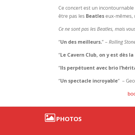
Ce concert est un incontournable 
être pas les
Beatles
eux-mêmes, ma
Ce ne sont pas les Beatles, mais vou
“
Un des meilleurs.
” –
Rolling Ston
“
Le Cavern Club, on y est dès l
“
Ils perpétuent avec brio l’hér
“
Un spectacle incroyable
“
– Geo
boo
PHOTOS