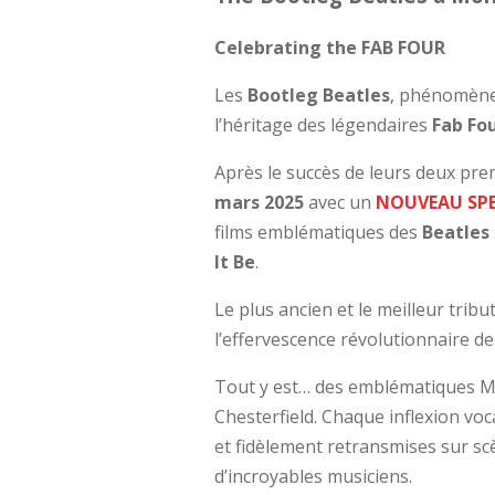
Celebrating the FAB FOUR
Les
Bootleg Beatles
, phénomène
l’héritage des légendaires
Fab Fo
Après le succès de leurs deux pre
mars 2025
avec un
NOUVEAU SP
films emblématiques des
Beatles
It Be
.
Le plus ancien et le meilleur tri
l’effervescence révolutionnaire d
Tout y est… des emblématiques 
Chesterfield. Chaque inflexion voc
et fidèlement retransmises sur sce
d’incroyables musiciens.