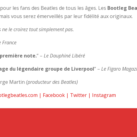
pour les fans des Beatles de tous les âges. Les
Bootleg Bea
is vous serez émerveillés par leur fidélité aux originaux.
s ne le croirez tout simplement pas.
e France
a première note.
” –
Le Dauphiné Libéré
itage du légendaire groupe de Liverpool
” –
Le Figaro Magaz
rge Martin
(producteur des Beatles)
tlegbeatles.com
|
Facebook
|
Twitter
|
Instagram