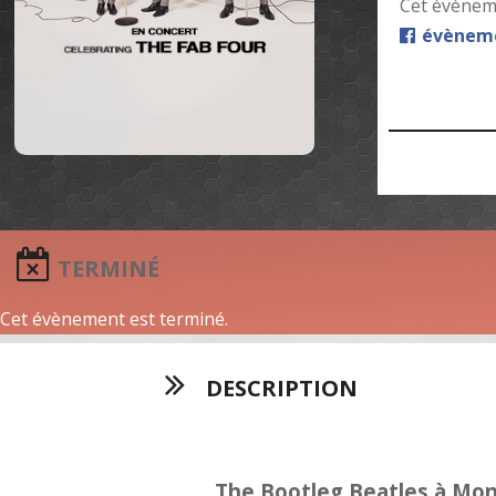
Cet évèneme
évèneme
TERMINÉ
Cet évènement est terminé.
DESCRIPTION
The Bootleg Beatles à Mon