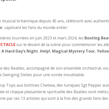
 musical britannique depuis 45 ans, célèbrent avec authentic
ur
, captivant les fans du monde entier.
mières tournées en juin 2023 et mars 2024, les
Bootleg Bea
ECTACLE
sur le devant de la scène pour commémorer les al
:
A Hard Day’s Night
,
Help!
,
Magical Mystery Tour
,
Yello
bute des Beatles, accompagné de son ensemble orchestral, v
es Swinging Sixties pour une soirée inoubliable.
Mop Tops aux bottines Chelsea, des tuniques Sgt Pepper au
ale et chaque plaisanterie spirituelle des Beatles sont métic
̀ne par ces 13 artistes qui sont à la fois des grands fans de