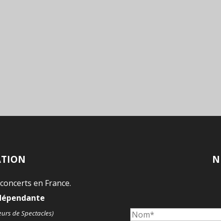
ATION
N
 concerts en France.
ndépendante
eurs de Spectacles)