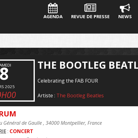
AGENDA
REVUE DE PRESSE
NEWS
THE BOOTLEG BEAT
AMEDI
8
Celebrating the FAB FOUR
RS 2025
0H00
Artiste :
The Bootleg Beatles
ORUM
 Général de Gaulle , 34000 Montpellier, France
IE
:
CONCERT