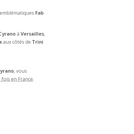
x emblématiques
Fab
Cyrano
à
Versailles
,
a
aux côtés de
Trini
yrano
, vous
 fois en France
.