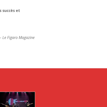
rs
succès et
 –
Le Figaro Magazine