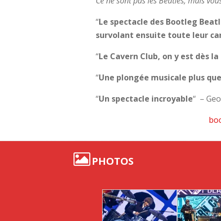
Ce ne sont pas les Beatles, mais vou
“
Le spectacle des Bootleg
Beatl
survolant ensuite toute leur ca
“
Le Cavern Club, on y est dès l
“
Une plongée musicale plus que 
“
Un spectacle incroyable
“
– Geo
boo
PHOTOS