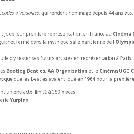
eatles à Versailles
, qui rendent hommage depuis 44 ans au
t joué leur première représentation en France au
Cinéma 
guichet fermé dans la mythique salle parisienne de
l’Olympi
ude d’y tester ses futurs artistes en représentation à Paris.
 les
Bootleg Beatles
,
AA Organisation
et le
Cinéma UGC C
entique que les Beatles avaient joué en
1964
pour la première
nt un entracte, limité à 380 places !
terie
Yurplan
.