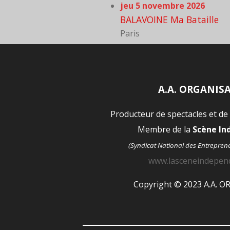
jeu 5 novembre 2026
BALAVOINE Ma Bataille
Paris
A.A. ORGANIS
Producteur de spectacles et de
Membre de la
Scène I
(Syndicat National des Entrepren
www.lasceneindepen
Copyright © 2023 A.A. 