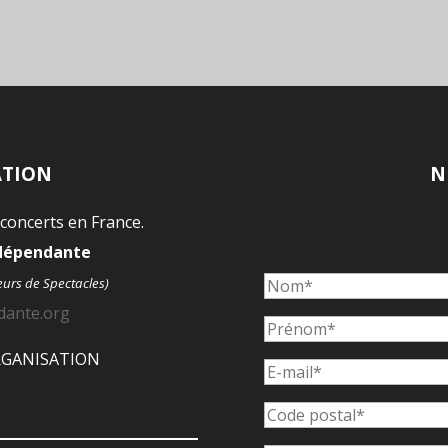
ATION
N
 concerts en France.
ndépendante
eurs de Spectacles)
dante.org
ORGANISATION