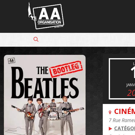
Panneau de gestion des cookies
JANV
2
CINÉ
7 Rue Ramea
CATÉGOR