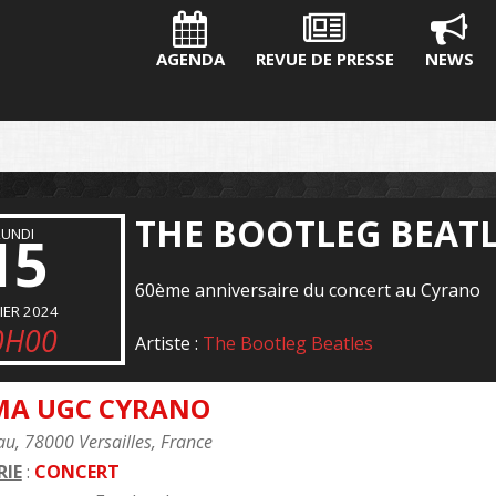
AGENDA
REVUE DE PRESSE
NEWS
THE BOOTLEG BEAT
15
LUNDI
60ème anniversaire du concert au Cyrano
IER 2024
0H00
Artiste :
The Bootleg Beatles
MA UGC CYRANO
u, 78000 Versailles, France
IE
:
CONCERT