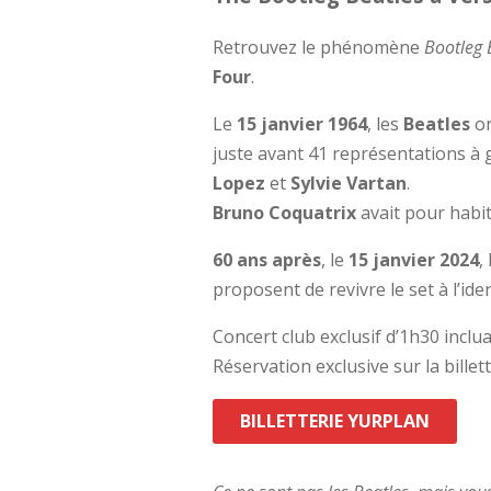
Retrouvez le phénomène
Bootleg B
Four
.
Le
15 janvier 1964
, les
Beatles
on
juste avant 41 représentations à 
Lopez
et
Sylvie Vartan
.
Bruno Coquatrix
avait pour habit
60 ans après
, le
15 janvier 2024
,
proposent de revivre le set à l’id
Concert club exclusif d’1h30 inclua
Réservation exclusive sur la billet
BILLETTERIE YURPLAN