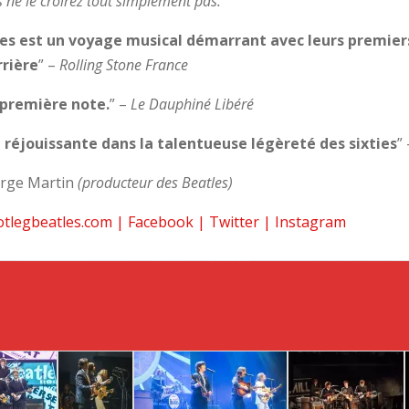
s ne le croirez tout simplement pas.
es est un voyage musical démarrant avec leurs premie
rrière
” –
Rolling Stone France
a première note.
” –
Le Dauphiné Libéré
réjouissante dans la talentueuse légèreté des sixties
”
rge Martin
(producteur des Beatles)
tlegbeatles.com
|
Facebook
|
Twitter
|
Instagram