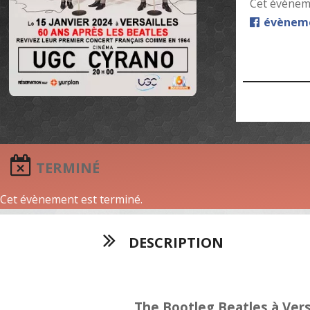
Cet évèneme
évèneme
TERMINÉ
Cet évènement est terminé.
DESCRIPTION
The Bootleg Beatles à Vers