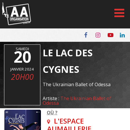
Panneau de gestion des cookies
20
SAMEDI
LE LAC DES
CYGNES
JANVIER 2024
20H00
The Ukrainian Ballet of Odessa
Artiste :
The Ukrainian Ballet of
Odessa
OÙ ?
L'ESPACE
AUMAILLERIE