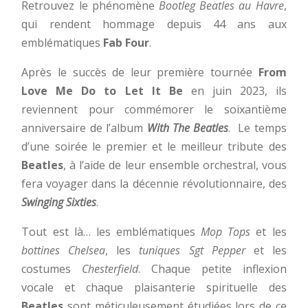
Retrouvez le phénomène
Bootleg Beatles au Havre
,
qui rendent hommage depuis 44 ans aux
emblématiques
Fab Four
.
Après le succès de leur première tournée
From
Love Me Do to
Let It Be
en juin 2023, ils
reviennent pour commémorer le soixantième
anniversaire de l’album
With The Beatles
. Le temps
d’une soirée le premier et le meilleur tribute des
Beatles
, à l’aide de leur ensemble orchestral, vous
fera voyager dans la décennie révolutionnaire, des
Swinging Sixties
.
Tout est là… les emblématiques
Mop Tops
et les
bottines Chelsea
, les
tuniques Sgt Pepper
et les
costumes
Chesterfield
. Chaque petite inflexion
vocale et chaque plaisanterie spirituelle des
Beatles
sont méticuleusement étudiées lors de ce