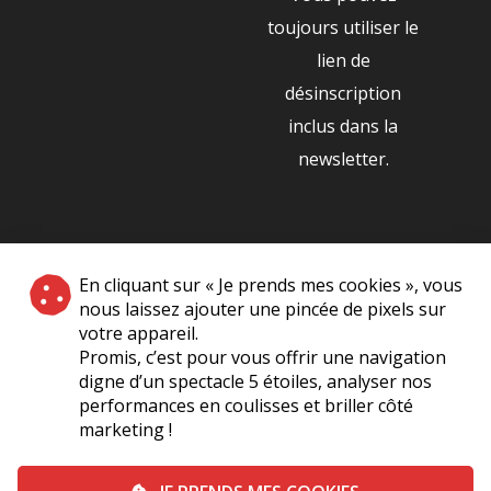
toujours utiliser le
lien de
désinscription
inclus dans la
newsletter.
NOS PARTENAIRES
En cliquant sur « Je prends mes cookies », vous
|
nous laissez ajouter une pincée de pixels sur
votre appareil.
Promis, c’est pour vous offrir une navigation
digne d’un spectacle 5 étoiles, analyser nos
performances en coulisses et briller côté
marketing !
Plan du site
A Propos de Nous
Foire Aux Questions