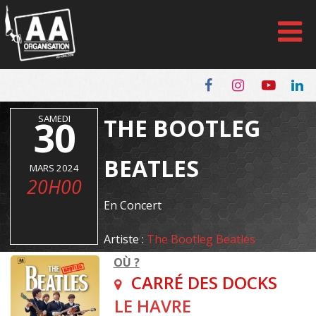
Panneau de gestion des cookies
30
SAMEDI
THE BOOTLEG
BEATLES
MARS 2024
20H00
En Concert
Artiste :
The Bootleg Beatles
OÙ ?
CARRÉ DES DOCKS
LE HAVRE