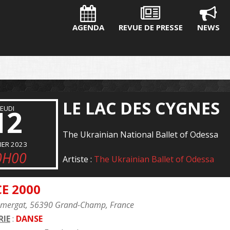
AGENDA
REVUE DE PRESSE
NEWS
LE LAC DES CYGNES
12
JEUDI
The Ukrainian National Ballet of Odessa
IER 2023
0H00
Artiste :
The Ukrainian Ballet of Odessa
E 2000
umergat, 56390 Grand-Champ, France
IE
:
DANSE