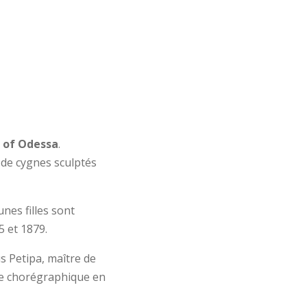
t of Odessa
.
e de cygnes sculptés
nes filles sont
 et 1879.
s Petipa, maître de
ure chorégraphique en