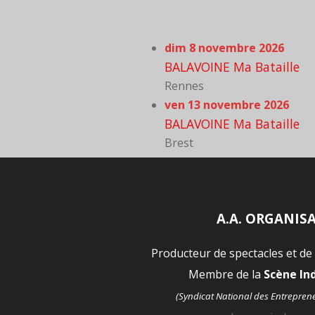
dim 8 novembre 2026
BALAVOINE Ma Bataille
Rennes
ven 13 novembre 2026
BALAVOINE Ma Bataille
Brest
A.A. ORGANIS
Producteur de spectacles et de
Membre de la
Scène I
(Syndicat National des Entrepren