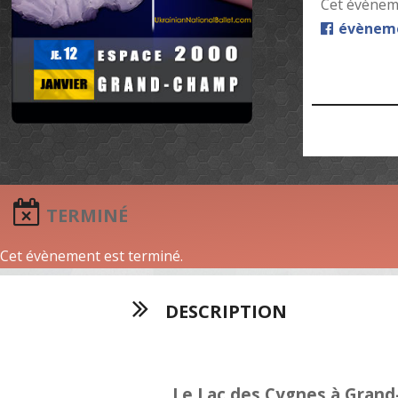
Cet évèneme
évèneme
TERMINÉ
Cet évènement est terminé.
DESCRIPTION
Le Lac des Cygnes à Gran