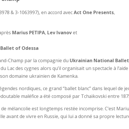
3978 & 3-1063997), en accord avec
Act One Presents
,
’après
Marius PETIPA
,
Lev Ivanov
et
 Ballet of Odessa
and-Champ par la compagnie du
Ukrainian National Balle
 du Lac des cygnes alors qu’il organisait un spectacle à l’aid
s son domaine ukrainien de Kamenka.
gendes nordiques, ce grand “ballet blanc” dans lequel de jeu
doutable maléfice a été composé par Tchaïkovski entre 1875
 de mélancolie est longtemps restée incomprise. C’est Mariu
lle avant de vivre en Russie, qui lui a donné sa propre lect