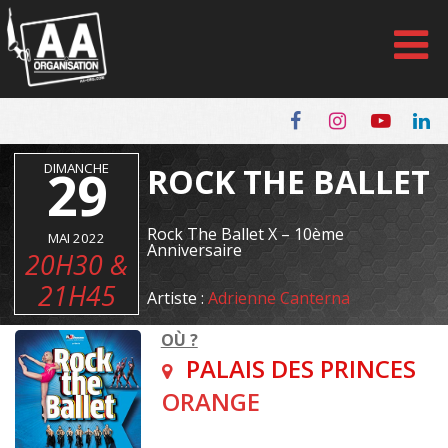
Panneau de gestion des cookies
DIMANCHE
29
ROCK THE BALLET
Rock The Ballet X – 10ème
MAI 2022
Anniversaire
20H30 &
21H45
Artiste :
Adrienne Canterna
OÙ ?
PALAIS DES PRINCES
ORANGE