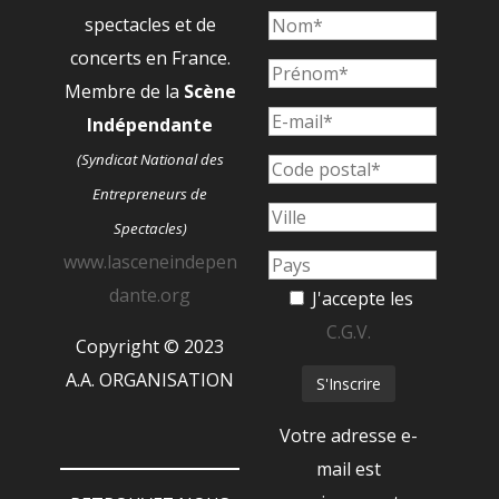
spectacles et de
concerts en France.
Membre de la
Scène
Indépendante
(Syndicat National des
Entrepreneurs de
Spectacles)
www.lasceneindepen
dante.org
J'accepte les
C.G.V.
Copyright © 2023
A.A. ORGANISATION
Votre adresse e-
mail est