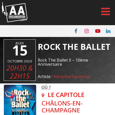
Panneau de gestion des cookies
15
JEUDI
ROCK THE BALLET
Rock The Ballet X – 10ème
OCTOBRE 2020
Anniversaire
20H30 &
22H15
Artiste :
Adrienne Canterna
OÙ ?
LE CAPITOLE
CHÂLONS-EN-
CHAMPAGNE