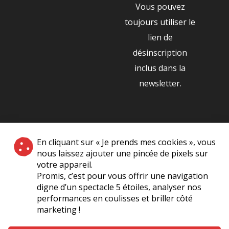
Vous pouvez
toujours utiliser le
lien de
désinscription
inclus dans la
newsletter.
NOS PARTENAIRES
En cliquant sur « Je prends mes cookies », vous
|
nous laissez ajouter une pincée de pixels sur
votre appareil.
Promis, c’est pour vous offrir une navigation
digne d’un spectacle 5 étoiles, analyser nos
performances en coulisses et briller côté
marketing !
Plan du site
A Propos de Nous
Foire Aux Questions