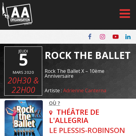
Panneau de gestion des cookies
JEUDI
5
ROCK THE BALLET
Rock The Ballet X – 10ème
MARS 2020
Anniversaire
20H30 &
22H00
Artiste :
Adrienne Canterna
OÙ ?
THÉÂTRE DE
L'ALLEGRIA
LE PLESSIS-ROBINSON