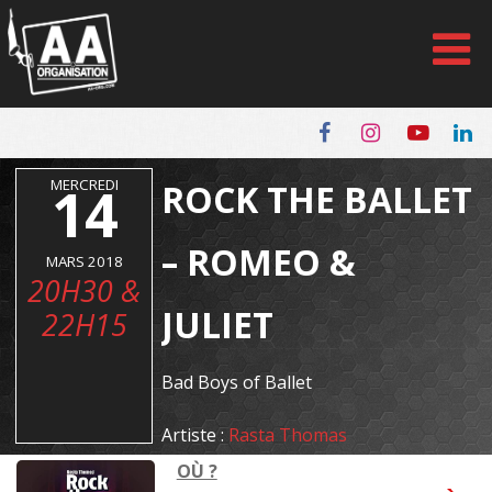
Panneau de gestion des cookies
MERCREDI
14
ROCK THE BALLET
– ROMEO &
MARS 2018
20H30 &
JULIET
22H15
Bad Boys of Ballet
Artiste :
Rasta Thomas
OÙ ?