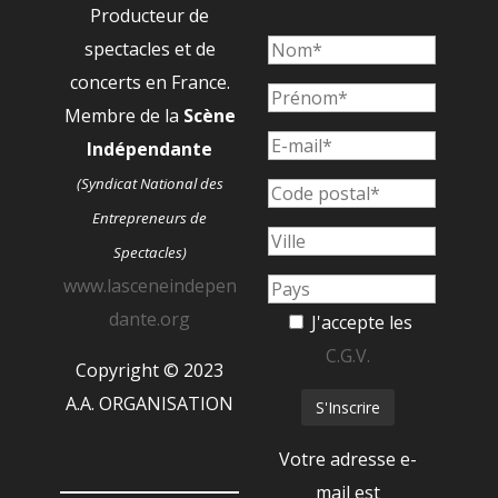
Producteur de
spectacles et de
concerts en France.
Membre de la
Scène
Indépendante
(Syndicat National des
Entrepreneurs de
Spectacles)
www.lasceneindepen
dante.org
J'accepte les
C.G.V.
Copyright © 2023
A.A. ORGANISATION
Votre adresse e-
mail est