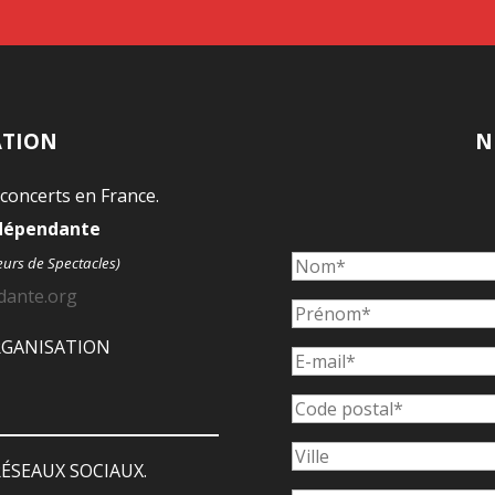
ATION
N
 concerts en France.
ndépendante
eurs de Spectacles)
dante.org
ORGANISATION
ÉSEAUX SOCIAUX.