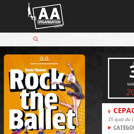
Panneau de gestion des cookies
MA
2
CEPAC
35 quai du L
CATÉGOR