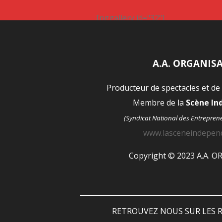
[nggallery id="32"]
A.A. ORGANIS
Producteur de spectacles et de
Membre de la
Scène I
(Syndicat National des Entrepren
www.lasceneindepen
Copyright © 2023 A.A. 
RETROUVEZ NOUS SUR LES R