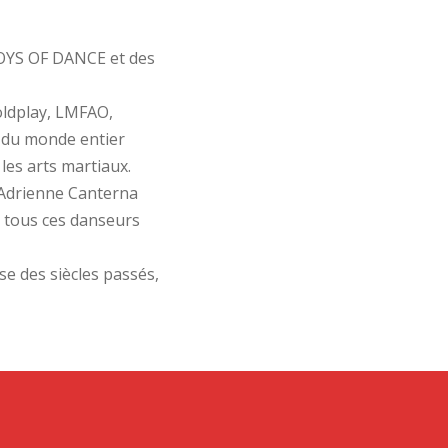
BOYS OF DANCE et des
oldplay, LMFAO,
s du monde entier
les arts martiaux.
d’Adrienne Canterna
de tous ces danseurs
e des siècles passés,