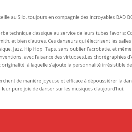
eille au Silo, toujours en compagnie des incroyables BAD 
rbe technique classique au service de leurs tubes favoris: C
th, et bien d’autres. Ces danseurs qui électrisent les salle
que, Jazz, Hip Hop, Taps, sans oublier l’acrobatie, et même 
nventions, avec l’aisance des virtuoses.Les chorégraphies 
riginalité, à laquelle s’ajoute la personnalité irrésistible 
hent de manière joyeuse et efficace à dépoussiérer la dans
s leur pure joie de danser sur les musiques d’aujourd’hui.