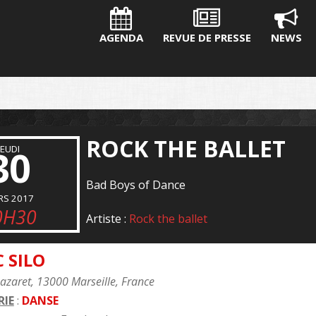
AGENDA
REVUE DE PRESSE
NEWS
ROCK THE BALLET
30
JEUDI
Bad Boys of Dance
RS 2017
0H30
Artiste :
Rock the ballet
 SILO
azaret, 13000 Marseille, France
IE
:
DANSE