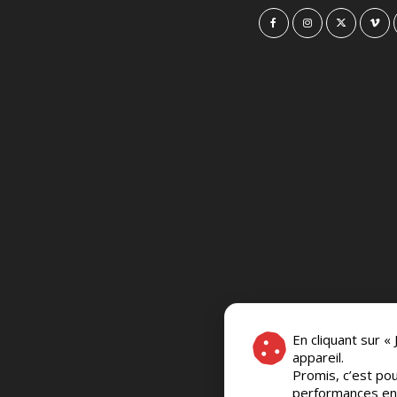
En cliquant sur «
appareil.
Promis, c’est pou
performances en c