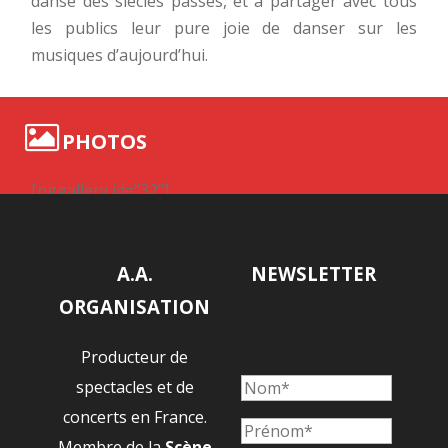
danse des siècles passés, et à partager avec tous
les publics leur pure joie de danser sur les
musiques d’aujourd’hui.
PHOTOS
[nggallery id="32"]
A.A.
NEWSLETTER
ORGANISATION
Producteur de
spectacles et de
concerts en France.
Membre de la
Scène