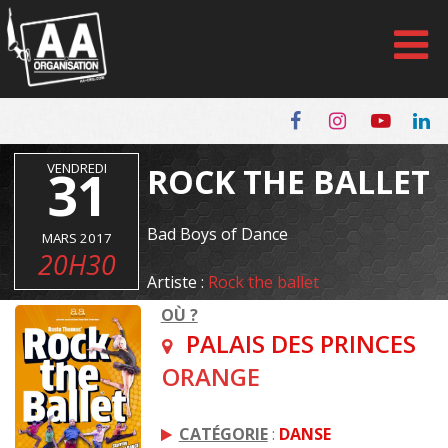
Panneau de gestion des cookies
VENDREDI
31
ROCK THE BALLET
Bad Boys of Dance
MARS 2017
20H30
Artiste :
Rock the ballet
OÙ ?
PALAIS DES PRINCES
ORANGE
CATÉGORIE
:
DANSE