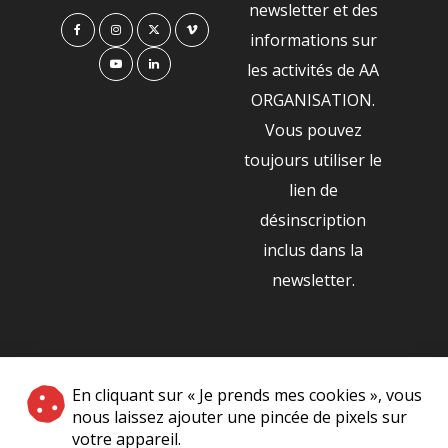
newsletter et des
informations sur
les activités de AA
ORGANISATION.
Vous pouvez
toujours utiliser le
lien de
désinscription
inclus dans la
newsletter.
NOS PARTENAIRES
En cliquant sur « Je prends mes cookies », vous
|
nous laissez ajouter une pincée de pixels sur
votre appareil.