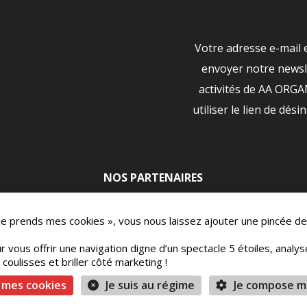
Votre adresse e-mail 
envoyer notre newsle
activités de AA ORG
utiliser le lien de dési
NOS PARTENAIRES
|
 Je prends mes cookies », vous nous laissez ajouter une pincée de
r vous offrir une navigation digne d’un spectacle 5 étoiles, analy
oulisses et briller côté marketing !
ons
Mentions légales
Vie Privée
Conditions 
 mes cookies
Je suis au régime
Je compose m