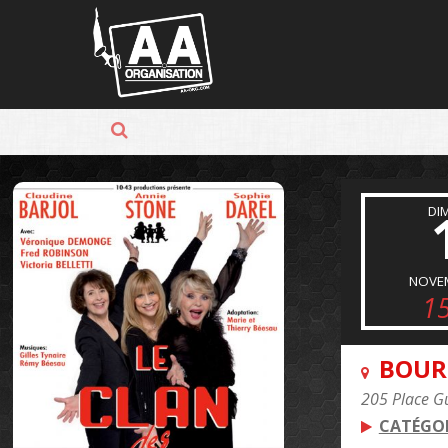
Panneau de gestion des cookies
DI
NOVE
1
BOUR
205 Place G
CATÉGOR