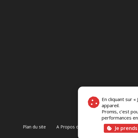
En cliquant sur «
appareil.
Promis, c’est pou
performances en c
Plan du site
A Propos de Nous
Foire Aux Questi
Je prends