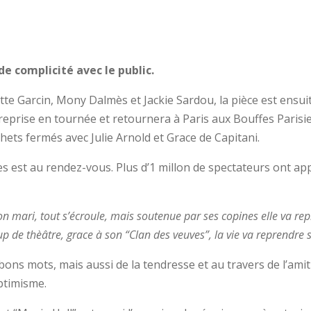
de complicité avec le public.
te Garcin, Mony Dalmès et Jackie Sardou, la pièce est ensui
 reprise en tournée et retournera à Paris aux Bouffes Parisi
chets fermés avec Julie Arnold et Grace de Capitani.
es est au rendez-vous. Plus d’1 millon de spectateurs ont app
 mari, tout s’écroule, mais soutenue par ses copines elle va rep
 de thèâtre, grace à son “Clan des veuves”, la vie va reprendre s
s bons mots, mais aussi de la tendresse et au travers de l’amit
ptimisme.