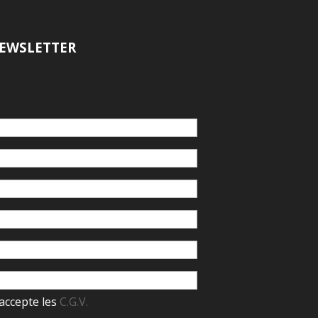
EWSLETTER
accepte les
C.G.V.