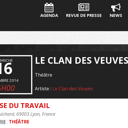
AGENDA
REVUE DE PRESSE
NEWS
LE CLAN DES VEUVE
MANCHE
16
Théâtre
MBRE 2014
5H00
Artiste :
Le Clan des Veuves
SE DU TRAVAIL
uichard, 69003 Lyon, France
IE
:
THÉÂTRE