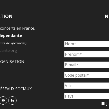
ATION
N
 concerts en France.
ndépendante
eurs de Spectacles)
dante.org
ORGANISATION
ÉSEAUX SOCIAUX.
J'