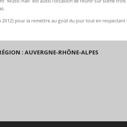
t “Music-Hall” est aussi l’occasion de réunir sur scène trois
as.
(en 2012) pour la remettre au goût du jour tout en respectant
RÉGION : AUVERGNE-RHÔNE-ALPES