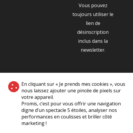
Vous pouvez
toujours utiliser le
lien de
désinscription
inclus dans la
newsletter.
NOS PARTENAIRES
En cliquant sur « Je prends mes cookies », vous
|
nous laissez ajouter une pincée de pixels sur
votre appareil.
Promis, c’est pour vous offrir une navigation
digne d’un spectacle 5 étoiles, analyser nos
performances en coulisses et briller côté
marketing !
Plan du site
A Propos de Nous
Foire Aux Questions