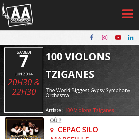
Panneau de gestion des cookies
SAMEDI
7
100 VIOLONS
TZIGANES
JUIN 2014
20H30 &
22H30
The World Biggest Gypsy Symphony
Orchestra
Artiste :
100 Violons Tziganes
OÙ ?
CEPAC SILO