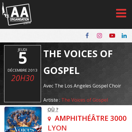
Panneau de gestion des cookies
JEUDI
5
THE VOICES OF
GOSPEL
DÉCEMBRE 2013
20H30
Avec The Los Angeles Gospel Choir
Artiste :
The Voices of Gospel
OÙ ?
AMPHITHÉÂTRE 3000
LYON