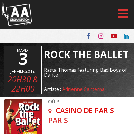
Panneau de gestion des cookies
MARDI
3
ROCK THE BALLET
Rasta Thomas featuring Bad Boys of
JANVIER 2012
Dance
20H30 &
22H00
Artiste :
Adrienne Canterna
OÙ ?
CASINO DE PARIS
PARIS