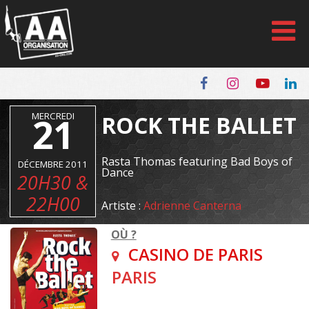
Panneau de gestion des cookies
MERCREDI
21
ROCK THE BALLET
Rasta Thomas featuring Bad Boys of
DÉCEMBRE 2011
Dance
20H30 &
22H00
Artiste :
Adrienne Canterna
OÙ ?
CASINO DE PARIS
PARIS