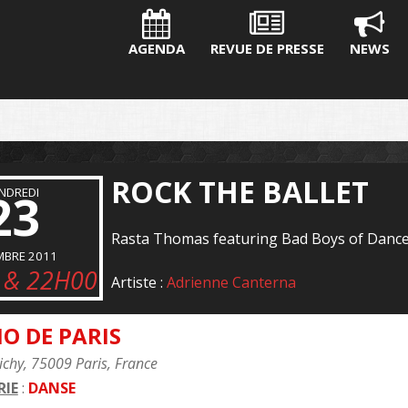
AGENDA
REVUE DE PRESSE
NEWS
ROCK THE BALLET
NDREDI
23
Rasta Thomas featuring Bad Boys of Danc
MBRE 2011
 & 22H00
Artiste :
Adrienne Canterna
O DE PARIS
ichy, 75009 Paris, France
IE
:
DANSE