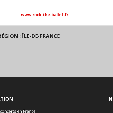
www.rock-the-ballet.fr
ÉGION : ÎLE-DE-FRANCE
ATION
N
 concerts en France.