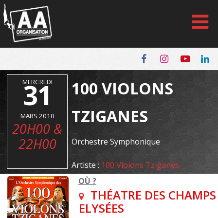
Panneau de gestion des cookies
MERCREDI
31
100 VIOLONS
TZIGANES
MARS 2010
20H00 &
22H00
Orchestre Symphonique
Artiste :
100 Violons Tziganes
OÙ ?
THÉATRE DES CHAMPS
ELYSÉES