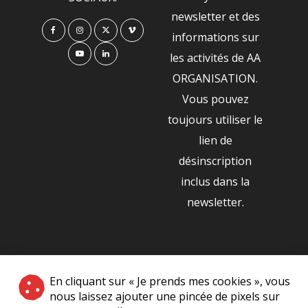
newsletter et des
informations sur
les activités de AA
ORGANISATION.
Vous pouvez
toujours utiliser le
lien de
désinscription
inclus dans la
newsletter.
NOS PARTENAIRES
En cliquant sur « Je prends mes cookies », vous
|
nous laissez ajouter une pincée de pixels sur