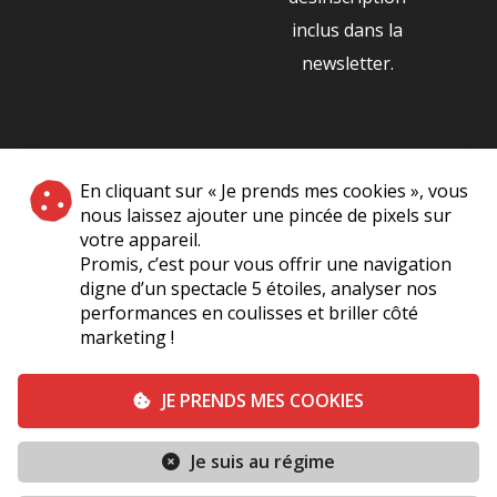
inclus dans la
newsletter.
NOS PARTENAIRES
En cliquant sur « Je prends mes cookies », vous
|
nous laissez ajouter une pincée de pixels sur
votre appareil.
Promis, c’est pour vous offrir une navigation
digne d’un spectacle 5 étoiles, analyser nos
performances en coulisses et briller côté
marketing !
Plan du site
A Propos de Nous
Foire Aux Questions
JE PRENDS MES COOKIES
Mentions légales
Vie Privée
Je suis au régime
Conditions générales de vente
Contact