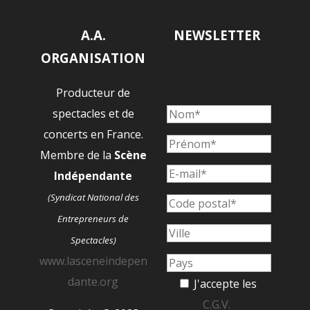
A.A.
NEWSLETTER
ORGANISATION
Producteur de
spectacles et de
concerts en France.
Membre de la
Scène
Indépendante
(Syndicat National des
Entrepreneurs de
Spectacles)
www.lasceneindepen
dante.org
J'accepte les
C.G.V.