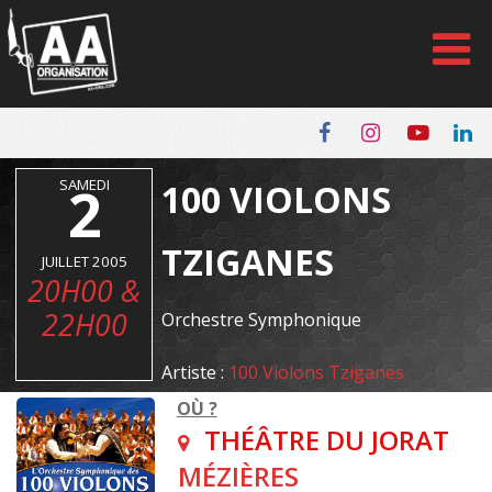
Panneau de gestion des cookies
SAMEDI
2
100 VIOLONS
TZIGANES
JUILLET 2005
20H00 &
22H00
Orchestre Symphonique
Artiste :
100 Violons Tziganes
OÙ ?
THÉÂTRE DU JORAT
MÉZIÈRES