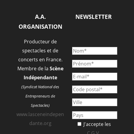
A.A.
NEWSLETTER
ORGANISATION
Producteur de
spectacles et de
concerts en France.
Membre de la
Scène
Indépendante
(Syndicat National des
Entrepreneurs de
Spectacles)
www.lasceneindepen
dante.org
J'accepte les
C.G.V.