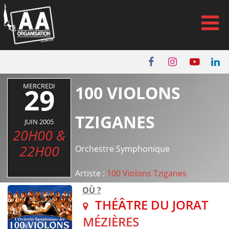
Panneau de gestion des cookies
MERCREDI
29
100 VIOLONS
TZIGANES
JUIN 2005
20H00 &
22H00
Orchestre Symphonique
Artiste :
100 Violons Tziganes
OÙ ?
THÉÂTRE DU JORAT
MÉZIÈRES