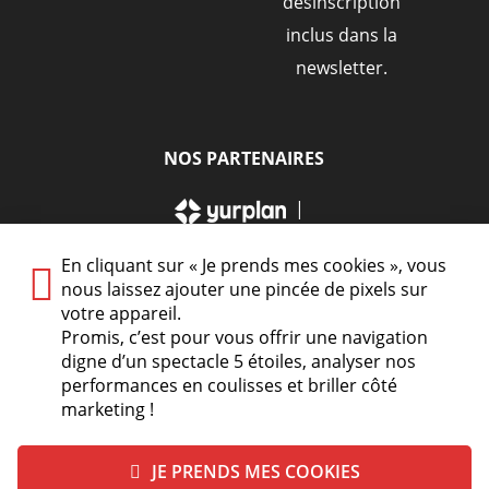
désinscription
inclus dans la
newsletter.
NOS PARTENAIRES
|
En cliquant sur « Je prends mes cookies », vous
nous laissez ajouter une pincée de pixels sur
votre appareil.
Promis, c’est pour vous offrir une navigation
Plan du site
A Propos de Nous
digne d’un spectacle 5 étoiles, analyser nos
performances en coulisses et briller côté
Foire Aux Questions
Mentions légales
marketing !
Vie Privée
Conditions générales de vente
JE PRENDS MES COOKIES