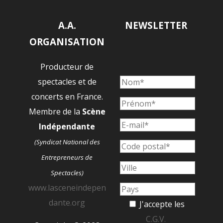
A.A.
NEWSLETTER
ORGANISATION
Producteur de
spectacles et de
concerts en France.
Membre de la
Scène
Indépendante
(Syndicat National des
Entrepreneurs de
Spectacles)
www.lasceneindepen
dante.org
J'accepte les
C.G.V.