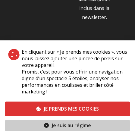
inclus dans la
newsletter.
NOS PARTENAIRES
En cliquant sur « Je prends mes cookies », vous
|
nous laissez ajouter une pincée de pixels sur
votre appareil.
Promis, c’est pour vous offrir une navigation
digne d’un spectacle 5 étoiles, analyser nos
performances en coulisses et briller côté
marketing !
Plan du site
A Propos de Nous
Foire Aux Questions
JE PRENDS MES COOKIES
Mentions légales
Vie Privée
Je suis au régime
Conditions générales de vente
Contact