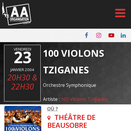
Panneau de gestion des cookies
VENDREDI
23
100 VIOLONS
TZIGANES
JANVIER 2004
20H30 &
22H30
Orchestre Symphonique
Artiste :
100 Violons Tziganes
OÙ ?
THÉÂTRE DE
BEAUSOBRE