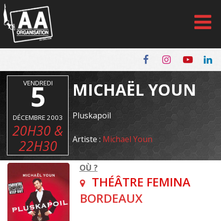
Panneau de gestion des cookies
VENDREDI
5
MICHAËL YOUN
Pluskapoil
DÉCEMBRE 2003
20H30 &
Artiste :
Michael Youn
22H30
OÙ ?
THÉÂTRE FEMINA
BORDEAUX