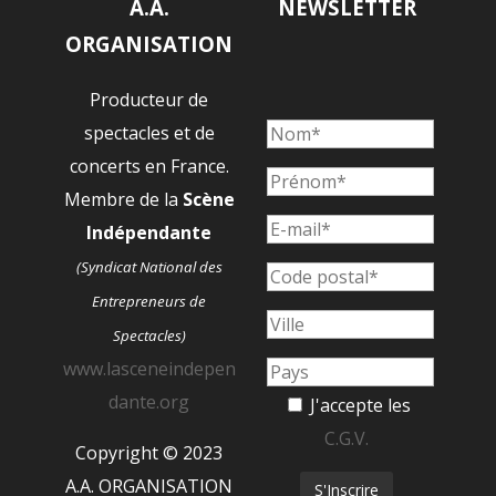
A.A.
NEWSLETTER
ORGANISATION
Producteur de
spectacles et de
concerts en France.
Membre de la
Scène
Indépendante
(Syndicat National des
Entrepreneurs de
Spectacles)
www.lasceneindepen
dante.org
J'accepte les
C.G.V.
Copyright © 2023
A.A. ORGANISATION