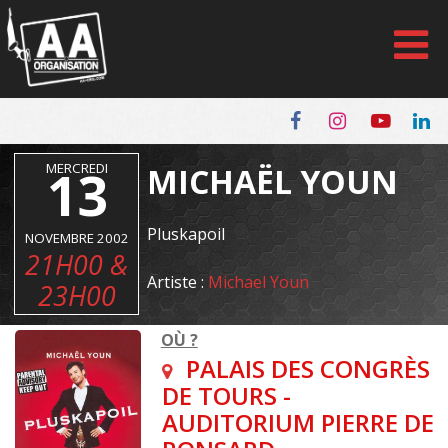
Panneau de gestion des cookies
MERCREDI
13
MICHAËL YOUN
Pluskapoil
NOVEMBRE 2002
21H00 &
Artiste :
Michael Youn
23H00
OÙ ?
PALAIS DES CONGRÈS
DE TOURS -
AUDITORIUM PIERRE DE