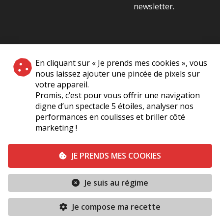
newsletter.
NOS PARTENAIRES
En cliquant sur « Je prends mes cookies », vous
|
nous laissez ajouter une pincée de pixels sur
votre appareil.
Promis, c’est pour vous offrir une navigation
digne d’un spectacle 5 étoiles, analyser nos
performances en coulisses et briller côté
marketing !
Plan du site
A Propos de Nous
Foire Aux Questions
JE PRENDS MES COOKIES
Mentions légales
Vie Privée
Je suis au régime
Conditions générales de vente
Contact
TERMINÉ
Je compose ma recette
Conditions générales
Politique de cookies (UE)