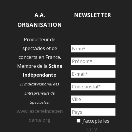
A.A.
NEWSLETTER
ORGANISATION
Producteur de
spectacles et de
concerts en France.
Membre de la
Scène
Indépendante
(Syndicat National des
Entrepreneurs de
Spectacles)
www.lasceneindepen
dante.org
J'accepte les
C.G.V.