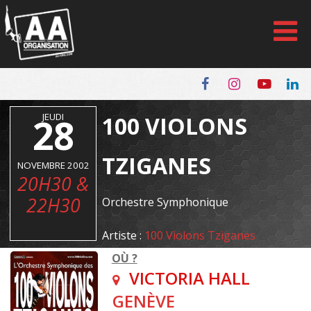
Panneau de gestion des cookies
28
JEUDI
100 VIOLONS
TZIGANES
NOVEMBRE 2002
20H30 &
22H30
Orchestre Symphonique
Artiste :
100 Violons Tziganes
OÙ ?
VICTORIA HALL
GENÈVE