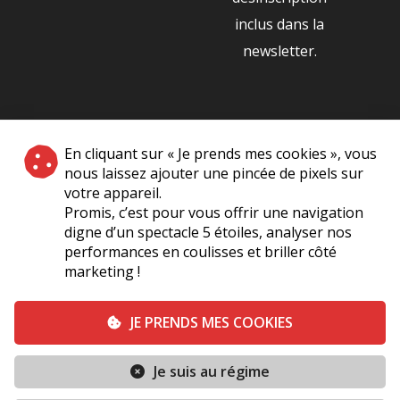
inclus dans la
newsletter.
NOS PARTENAIRES
En cliquant sur « Je prends mes cookies », vous
|
nous laissez ajouter une pincée de pixels sur
votre appareil.
Promis, c’est pour vous offrir une navigation
digne d’un spectacle 5 étoiles, analyser nos
performances en coulisses et briller côté
marketing !
Plan du site
A Propos de Nous
Foire Aux Questions
JE PRENDS MES COOKIES
Mentions légales
Vie Privée
Je suis au régime
Conditions générales de vente
Contact