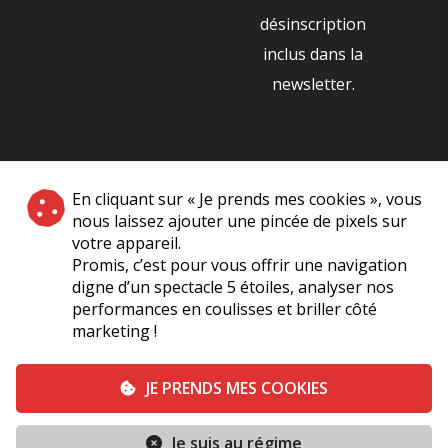
désinscription
inclus dans la
newsletter.
NOS PARTENAIRES
En cliquant sur « Je prends mes cookies », vous
|
nous laissez ajouter une pincée de pixels sur
votre appareil.
Promis, c’est pour vous offrir une navigation
digne d’un spectacle 5 étoiles, analyser nos
performances en coulisses et briller côté
marketing !
Plan du site
A Propos de Nous
Foire Aux Questions
JE PRENDS MES COOKIES
Mentions légales
Vie Privée
Je suis au régime
Conditions générales de vente
Contact