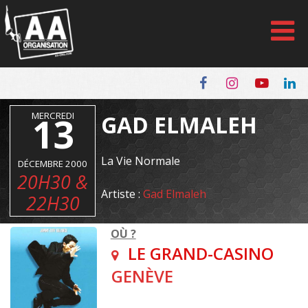
Panneau de gestion des cookies
MERCREDI
13
GAD ELMALEH
La Vie Normale
DÉCEMBRE 2000
20H30 &
Artiste :
Gad Elmaleh
22H30
OÙ ?
LE GRAND-CASINO
GENÈVE