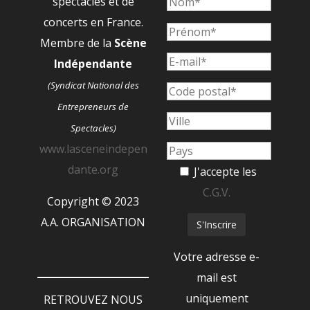
spectacles et de
concerts en France.
Membre de la
Scène
Indépendante
(Syndicat National des
Entrepreneurs de
Spectacles)
www.lasceneindepen
dante.org
J'accepte les
C.G.V.
Copyright © 2023
A.A. ORGANISATION
Votre adresse e-
mail est
uniquement
RETROUVEZ NOUS