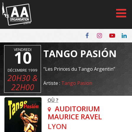
Panneau de gestion des cookies
VENDREDI
10
TANGO PASIÓN
“Les Princes du Tango Argentin”
DÉCEMBRE 1999
20H30 &
Artiste :
Tango Pasion
22H00
OÙ ?
AUDITORIUM
MAURICE RAVEL
LYON