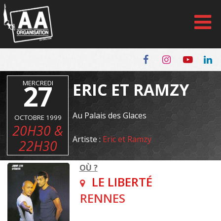
Panneau de gestion des cookies
MERCREDI
27
ERIC ET RAMZY
Au Palais des Glaces
OCTOBRE 1999
20H30 &
Artiste :
Eric et Ramzy
22H30
OÙ ?
LE LIBERTÉ
RENNES