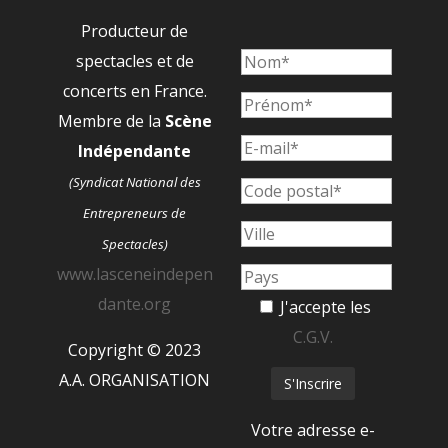
Producteur de
spectacles et de
concerts en France.
Membre de la
Scène
Indépendante
(Syndicat National des
Entrepreneurs de
Spectacles)
www.lasceneindepen
dante.org
J'accepte les
C.G.V.
Copyright © 2023
A.A. ORGANISATION
Votre adresse e-