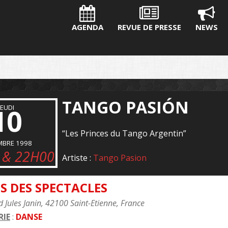
AGENDA
REVUE DE PRESSE
NEWS
TANGO PASIÓN
10
JEUDI
“Les Princes du Tango Argentin”
MBRE 1998
 & 22H00
Artiste :
Tango Pasion
S DES SPECTACLES
 Jules Janin, 42100 Saint-Etienne, France
IE
:
DANSE