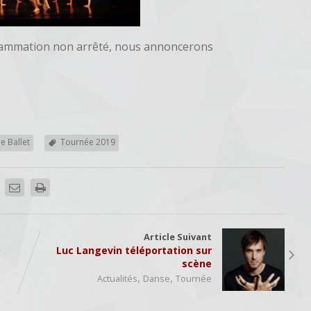
grammation non arrêté, nous annoncerons
e Ballet
Tournée 2019
Article Suivant
D
Luc Langevin téléportation sur
scène
,
,
Actualités
Danse
Tournée