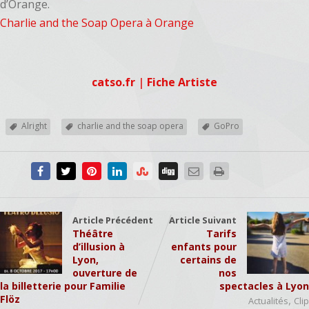
d’Orange.
Charlie and the Soap Opera à Orange
catso.fr
|
Fiche Artiste
Alright
charlie and the soap opera
GoPro
Article Précédent
Article Suivant
Théâtre
Tarifs
d’illusion à
enfants pour
Lyon,
certains de
ouverture de
nos
la billetterie pour Familie
spectacles à Lyon
Flöz
,
Actualités
Clip