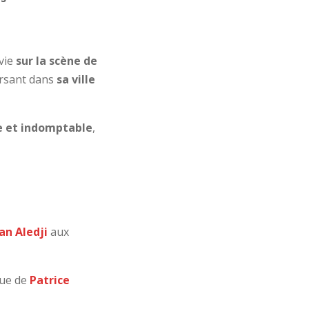
vie
sur la scène de
rsant dans
sa ville
re et indomptable
,
Ian Aledji
aux
que de
Patrice