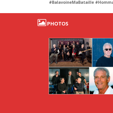
#BalavoineMaBataille #Homma
PHOTOS