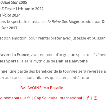
uvelle Star
2005
e
X Factor
Lithuanie 2022
e Voice
2024
dans le spectacle musical de
la Reine Des Neiges
produit par
Di
 Star
2017
et son émotion, pour réinterpréter avec justesse et puissan
.
ravers la France
, avec en point d’orgue un spectacle événe
des Sports
, la salle mythique de
Daniel Balavoine
.
inue
, une partie des bénéfices de la tournée sera reversée à
ien aux causes humanitaires qui lui tenaient à cœur.
BALAVOINE, Ma Bataille
oinemabataille.fr
|
Cap Solidaire International
|
|