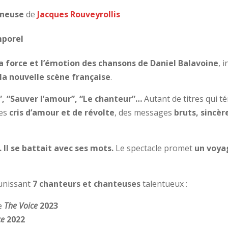
ineuse
de
Jacques Rouveyrollis
mporel
la force et l’émotion des chansons de Daniel Balavoine
, 
 la nouvelle scène française
.
a”, “Sauver l’amour”, “Le chanteur”…
Autant de titres qui 
des
cris d’amour et de révolte
, des messages
bruts, sincèr
. Il se battait avec ses mots.
Le spectacle promet
un voya
unissant
7 chanteurs et chanteuses
talentueux :
e
The Voice
2023
ce
2022