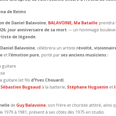
éna de Reims
on de Daniel Balavoine
,
BALAVOINE, Ma Bataille
prendra 
026
,
jour anniversaire de sa mort
— un hommage bouleve
rtiste de légende
.
Daniel Balavoine
,
célèbrera un artiste
révolté, visionnai
te
et
l’émotion pure
, porté par
ses anciens musiciens :
a guitare
sse
a guitare (et fils
d’Yves Chouard
)
s
Sébastien Bugeaud
à la batterie,
Stéphane Huguenin
et
nelle
de
Guy Balavoine
,
son frère et choriste attitré, ainsi 
e 1979 à 1981, présent à ses côtés dès 1975 en studio.