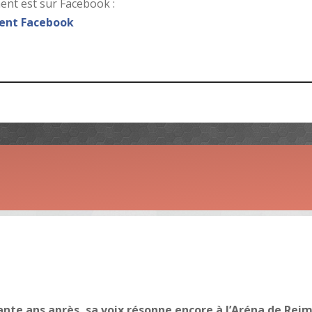
nt est sur Facebook :
nt Facebook
ante ans après, sa voix résonne encore à l’Aréna de Rei