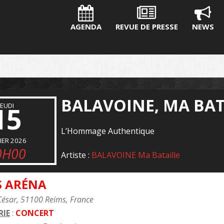
AGENDA
REVUE DE PRESSE
NEWS
BALAVOINE, MA BAT
15
JEUDI
L’Hommage Authentique
IER 2026
0H00
Artiste :
BALAVOINE Ma Bataille
S ARÉNA
César, 51100 Reims, France
IE
:
CONCERT