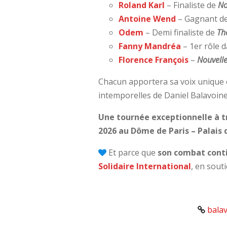
Roland Karl
–
Finaliste de
No
Antoine Wend
–
Gagnant d
Odem
–
Demi finaliste de
Th
Fanny Mandréa
–
1er rôle 
Florence François
–
Nouvelle
Chacun apportera sa voix unique 
intemporelles de Daniel Balavoine
Une tournée exceptionnelle à t
2026 au Dôme de Paris – Palais 
Et parce que
son combat cont
Solidaire International
, en sout
balav