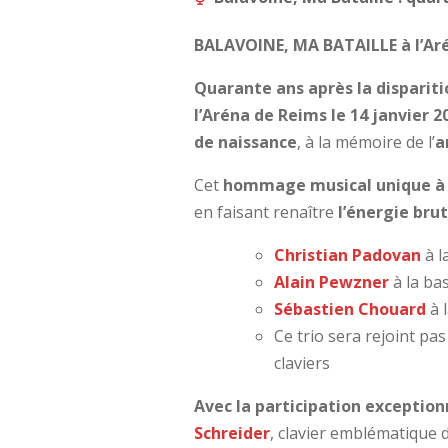
BALAVOINE, MA BATAILLE à l’Ar
Quarante ans après la dispariti
l’Aréna de Reims le 14 janvier 2
de naissance
, à la mémoire de l’
a
Cet
hommage musical unique à 
en faisant renaître
l’énergie bru
Christian Padovan
à l
Alain Pewzner
à la ba
Sébastien Chouard
à l
Ce trio sera rejoint pa
claviers
Avec la participation exception
Schreider
,
clavier emblématique d