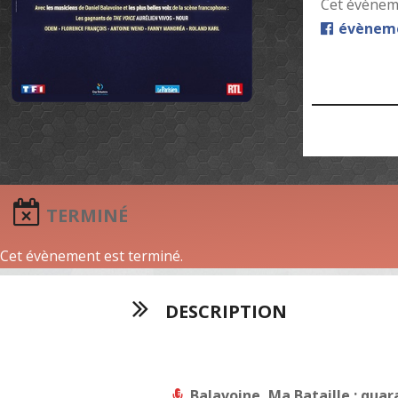
Cet évèneme
évèneme
TERMINÉ
Cet évènement est terminé.
DESCRIPTION
Balavoine, Ma Bataille : quar