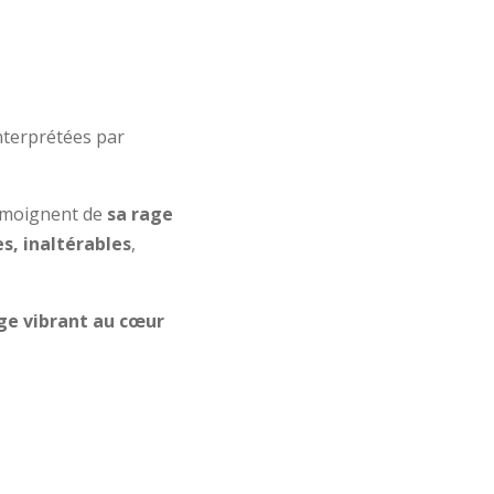
interprétées par
témoignent de
sa rage
es, inaltérables
,
ge vibrant au cœur