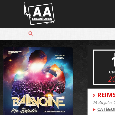
Panneau de gestion des cookies
JANV
2
REIM
24 Bd Jules 
CATÉGOR