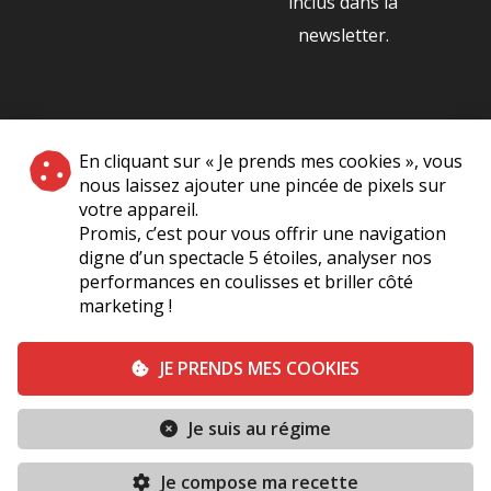
inclus dans la
newsletter.
NOS PARTENAIRES
En cliquant sur « Je prends mes cookies », vous
|
nous laissez ajouter une pincée de pixels sur
votre appareil.
Promis, c’est pour vous offrir une navigation
digne d’un spectacle 5 étoiles, analyser nos
performances en coulisses et briller côté
marketing !
Plan du site
A Propos de Nous
Foire Aux Questions
JE PRENDS MES COOKIES
Mentions légales
Vie Privée
Je suis au régime
Conditions générales de vente
Contact
Je compose ma recette
Conditions générales
Politique de cookies (UE)