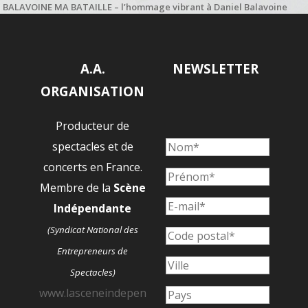
BALAVOINE MA BATAILLE – l’hommage vibrant à Daniel Balavoine
salué par Paname Radio
A.A.
NEWSLETTER
ORGANISATION
Producteur de
spectacles et de
concerts en France.
Membre de la
Scène
Indépendante
(Syndicat National des
Entrepreneurs de
Spectacles)
www.lasceneindepen