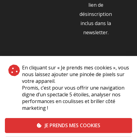
lien de
désinscription
inclus dans la
newsletter.
NOS PARTENAIRES
En cliquant sur « Je prends mes cookies », vous
|
nous laissez ajouter une pincée de pixels sur
votre appareil.
Promis, c’est pour vous offrir une navigation
digne d’un spectacle 5 étoiles, analyser nos
performances en coulisses et briller côté
marketing !
Plan du site
A Propos de Nous
Foire Aux Questions
JE PRENDS MES COOKIES
Mentions légales
Vie Privée