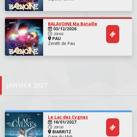
Danse
BALAVOINE Ma Bataille
03/12/2026
20H00
PAU
Zenith de Pau
JANVIER 2027
Concert
Le Lac des Cygnes
16/01/2027
20H30
BIARRITZ
Gare du Midi