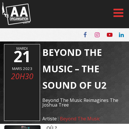
Panneau de gestion des cookies
21
MARDI
BEYOND THE
MUSIC – THE
MARS 2023
20H30
SOUND OF U2
Beyond The Music Reimagines The
Joshua Tree
Artiste :
Beyond The Music
OÙ ?