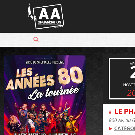
Panneau de gestion des cookies
VE
NOVE
2
LE P
800 Av. du 
CATÉGOR