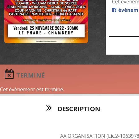
Cet évèneme
évèneme
TERMINÉ
Cet évènement est terminé.
DESCRIPTION
AA ORGANISATION (Lic.
2-106397