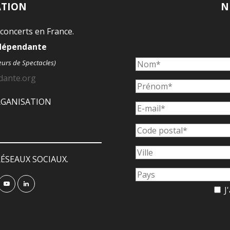
ATION
N
 concerts en France.
ndépendante
eurs de Spectacles)
dante.org
ORGANISATION
ÉSEAUX SOCIAUX.
J'