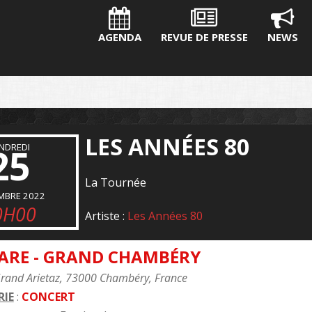
AGENDA
REVUE DE PRESSE
NEWS
LES ANNÉES 80
NDREDI
25
La Tournée
MBRE 2022
0H00
Artiste :
Les Années 80
HARE - GRAND CHAMBÉRY
Grand Arietaz, 73000 Chambéry, France
IE
:
CONCERT