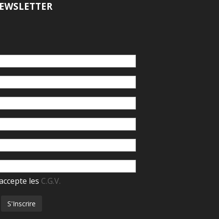
EWSLETTER
accepte les
C.G.V.