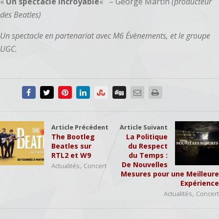
«
Un spectacle incroyable
«
– George Martin
(producteur
des Beatles)
Un spectacle en partenariat avec M6 Évènements, et le groupe
UGC.
Article Précédent
Article Suivant
The Bootleg
La Politique
Beatles sur
du Respect
RTL2 et W9
du Temps :
,
De Nouvelles
Actualités
Concert
Mesures pour une Meilleure
Expérience
,
Actualités
Concert