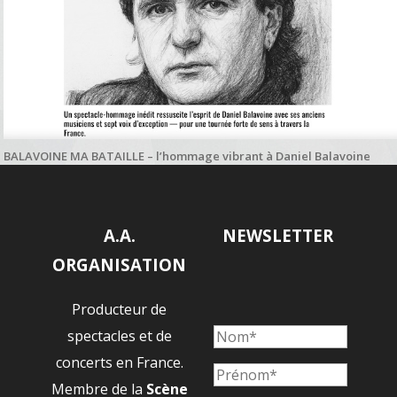
BALAVOINE MA BATAILLE – l’hommage vibrant à Daniel Balavoine
salué par Paname Radio
A.A.
NEWSLETTER
ORGANISATION
Producteur de
spectacles et de
concerts en France.
Membre de la
Scène