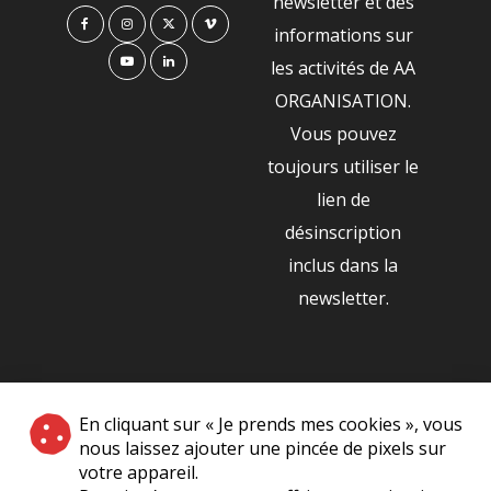
newsletter et des
informations sur
les activités de AA
ORGANISATION.
Vous pouvez
toujours utiliser le
lien de
désinscription
inclus dans la
newsletter.
NOS PARTENAIRES
En cliquant sur « Je prends mes cookies », vous
|
nous laissez ajouter une pincée de pixels sur
votre appareil.