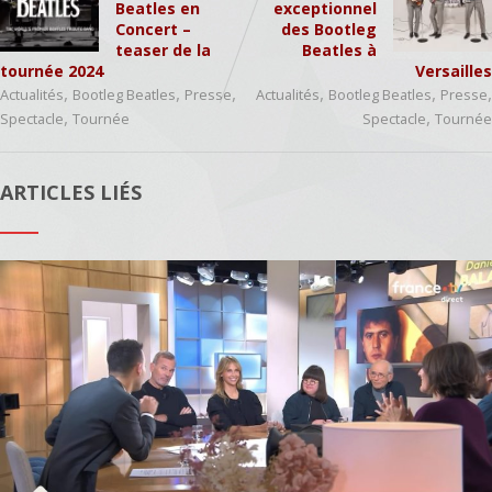
Beatles en
exceptionnel
Concert –
des Bootleg
teaser de la
Beatles à
tournée 2024
Versailles
,
,
,
,
,
,
Actualités
Bootleg Beatles
Presse
Actualités
Bootleg Beatles
Presse
,
,
Spectacle
Tournée
Spectacle
Tournée
ARTICLES LIÉS