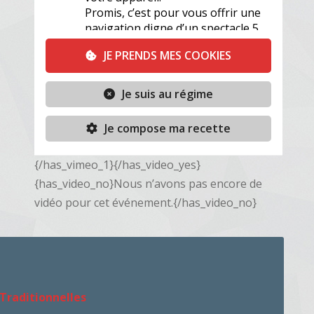
{/has_vimeo_1}{/has_video_yes}
{has_video_no}Nous n’avons pas encore de
vidéo pour cet événement.{/has_video_no}
 Traditionnelles