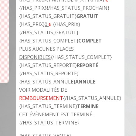
{/HAS_PRIX}{/HAS_STATUS_PROCHAIN}
{HAS_STATUS_GRATUIT}
GRATUIT
{HAS_PRIX}
0
{/HAS_PRIX}
{/HAS_STATUS_GRATUIT}
{HAS_STATUS_COMPLET}
COMPLET
PLUS AUCUNES PLACES
DISPONIBLES
{/HAS_STATUS_COMPLET}
{HAS_STATUS_REPORTE}
REPORTÉ
{/HAS_STATUS_REPORTE}
{HAS_STATUS_ANNULE}
ANNULE
VOIR MODALITÉS DE
REMBOURSEMENT
{/HAS_STATUS_ANNULE}
{HAS_STATUS_TERMINE}
TERMINE
CET ÉVÈNEMENT EST TERMINÉ.
{/HAS_STATUS_TERMINE}
{HAS_STATUS_VENTE}