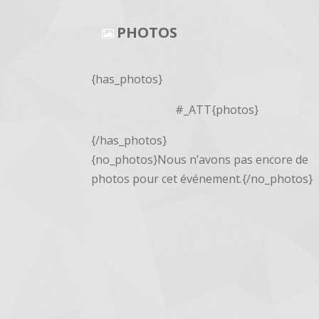
PHOTOS
{has_photos}
#_ATT{photos}
{/has_photos}
{no_photos}Nous n’avons pas encore de
photos pour cet événement.{/no_photos}