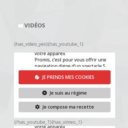
VIDÉOS
{has_video_yes}
{has_youtube_1}
{/has_youtube_1}{has_vimeo_1}