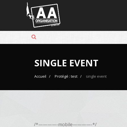
Panneau de gestion des cookies
SINGLE EVENT
Accueil
Protégé : test
single event
/*————-mobile————-*/