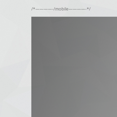
/*————-/mobile————-*/