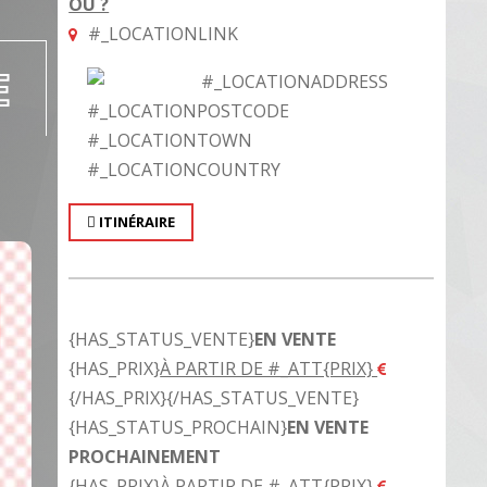
OÙ ?
#_LOCATIONLINK
E
#_LOCATIONADDRESS
#_LOCATIONPOSTCODE
#_LOCATIONTOWN
#_LOCATIONCOUNTRY
ITINÉRAIRE
{HAS_STATUS_VENTE}
EN VENTE
{HAS_PRIX}
À PARTIR DE #_ATT{PRIX}
{/HAS_PRIX}{/HAS_STATUS_VENTE}
{HAS_STATUS_PROCHAIN}
EN VENTE
PROCHAINEMENT
{HAS_PRIX}
À PARTIR DE #_ATT{PRIX}