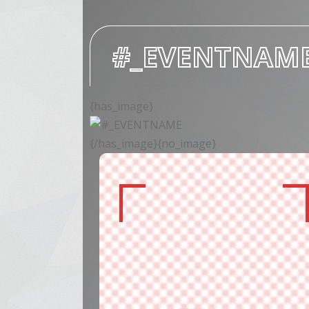
#_EVENTNAM
{has_image}
{/has_image}{no_image}