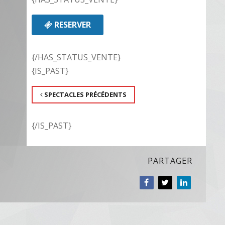
RESERVER
{/HAS_STATUS_VENTE}
{IS_PAST}
SPECTACLES PRÉCÉDENTS
{/IS_PAST}
PARTAGER