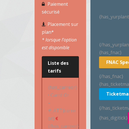
Paiement
sécurisé
{has_yurplant
Placement sur
plan*
* lorsque l’option
{/has_yurplan
est disponible
{has_fnac}
FNAC Spe
Liste des
tarifs
{/has_fnac}
{has_ticketma
{has_carreor}
Ticketma
• Carré Or
–
{/has_ticketm
#_ATT{carre
{has_digitick}
or}
{/has_carreor}