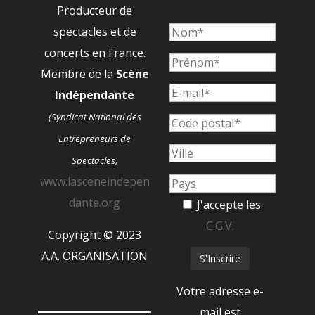
Producteur de
spectacles et de
concerts en France.
Membre de la
Scène
Indépendante
(Syndicat National des
Entrepreneurs de
Spectacles)
www.lasceneindepen
dante.org
J'accepte les
C.G.V.
Copyright © 2023
A.A. ORGANISATION
Votre adresse e-
mail est